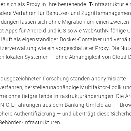
t sich als Proxy in Ihre bestehende IT-Infrastruktur e
dere Verfahren für Benutzer- und Zugriffsmanagement
ungen lassen sich ohne Migration um einen zweiten F
ct Apps für Android und iOS sowie WebAuthN-fähige C
 läuft als eigenständiger Docker-Container und verhäl
zerverwaltung wie ein vorgeschalteter Proxy. Die Nut
ren lokalen Systemen — ohne Abhängigkeit von Cloud-
r ausgezeichneten Forschung standen anonymisierte
verfahren, herstellerunabhängige Multifaktor-Logik un
e ohne tiefgreifende Infrastrukturänderungen. Die Ar
NIC-Erfahrungen aus dem Banking-Umfeld auf — Brow
chere Authentifizierung — und überträgt diese Sicherh
Behörden-Infrastrukturen.