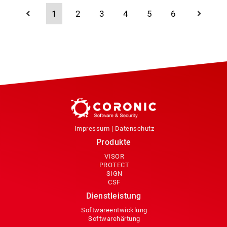
1
2
3
4
5
6
Impressum
|
Datenschutz
Produkte
VISOR
PROTECT
SIGN
CSF
Dienstleistung
Softwareentwicklung
Softwarehärtung