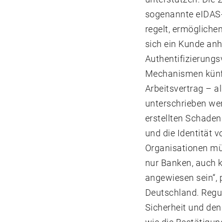
sogenannte eIDAS-V
regelt, ermögliche
sich ein Kunde anh
Authentifizierungs
Mechanismen künfti
Arbeitsvertrag – al
unterschrieben wer
erstellten Schade
und die Identität 
Organisationen müs
nur Banken, auch k
angewiesen sein“,
Deutschland. Regul
Sicherheit und de