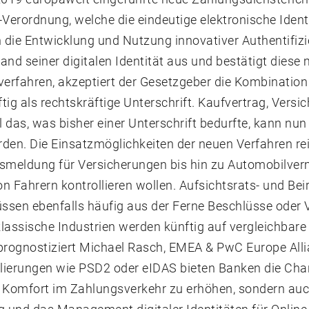
erordnung, welche die eindeutige elektronische Ident
n die Entwicklung und Nutzung innovativer Authentifiz
and seiner digitalen Identität aus und bestätigt diese
verfahren, akzeptiert der Gesetzgeber die Kombination
g als rechtskräftige Unterschrift. Kaufvertrag, Versi
l das, was bisher einer Unterschrift bedurfte, kann nun 
den. Die Einsatzmöglichkeiten der neuen Verfahren re
nsmeldung für Versicherungen bis hin zu Automobilver
von Fahrern kontrollieren wollen. Aufsichtsrats- und Be
sen ebenfalls häufig aus der Ferne Beschlüsse oder V
lassische Industrien werden künftig auf vergleichbare
 prognostiziert Michael Rasch, EMEA & PwC Europe All
ierungen wie PSD2 oder eIDAS bieten Banken die Chanc
n Komfort im Zahlungsverkehr zu erhöhen, sondern auc