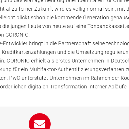
g und das Management digitaler Identitäten für Onlin
icht allzu ferner Zukunft wird es völlig normal sein, m
elleicht blickt schon die kommende Generation genaus
e die jungen Leute von heute auf eine Tonbandkassette“
von CORONIC.
e-Entwickler bringt in die Partnerschaft seine techno
ür Kreditkartenzahlungen und die Umsetzung regulieru
in. CORONIC erhielt als erstes Unternehmen in Deuts
erung für ein Multifaktor-Authentifizierungsverfahren 
en. PwC unterstützt Unternehmen im Rahmen der Koop
forderlichen digitalen Transformation interner Abläufe.