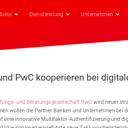
dukte
Dienstleistung
Unternehmen
d PwC kooperieren bei digital
üfungs- und Beratungsgesellschaft PwC
wird neuer str
 wollen die Partner Banken und Unternehmen bei de
f eine innovative Multifaktor-Authentifizierung und dig
2019 europaweit eingeführte neue Zahlungsdiensterich